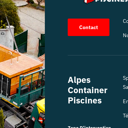
Co
Contact
No
Alpes
Sp
Sa
Container
Piscines
E
Té
Zone D’intervention