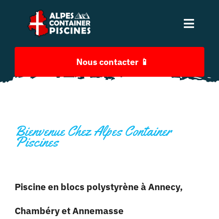
Skip
to
Toggle
content
Naviga
Accueil
Nous contacter 📱
Piscine container
Piscines traditionnelle
Bienvenue Chez Alpes Container
Piscines
Aménagement extérieur
Piscine en blocs polystyrène à Annecy,
Nos prix
Chambéry et Annemasse